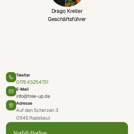
Drago Kreller
Geschäftsführer
Z
u
f
r
i
e
n
d
e
n
e
K
u
n
d
e
n
a
u
s
d
e
r
R
e
g
i
o
n
Telefon
0176 43254731
E-Mail
info@tree-up.de
Adresse
Auf den Scherzen 3 
01145 Radebeul
Notfall-Hotline